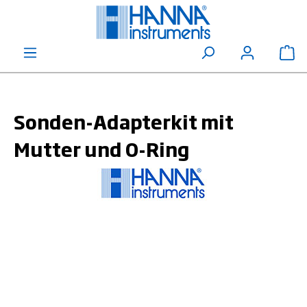
alt springen
Wa
Sonden-Adapterkit mit
Mutter und O-Ring
Bildergalerie überspringen