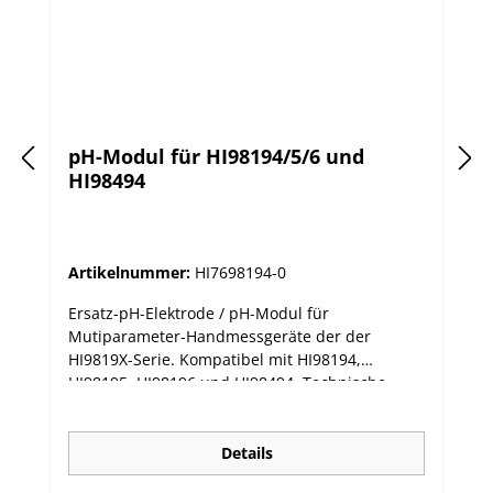
pH-Modul für HI98194/5/6 und
HI98494
Artikelnummer:
HI7698194-0
Ersatz-pH-Elektrode / pH-Modul für
Mutiparameter-Handmessgeräte der der
HI9819X-Serie. Kompatibel mit HI98194,
HI98195, HI98196 und HI98494. Technische
Daten Parameter pH, mV (pH) Messbereich pH
0,00 bis 13,00 / ±600 mV Temperaturbereich -5
bis 55 °C Maximale Eintauchtiefe 20 m Farbcode
Details
rot Materialien Spitze: Glas (pH); Diaphragma: