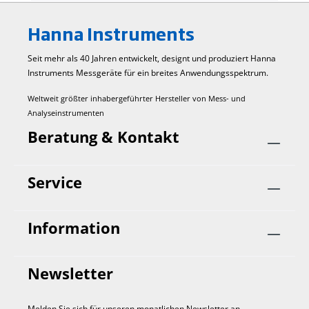
Keramik; Korpus: PEI; Elektrolyt: Gel; Referenz:
doppelt Wartungslösung HI70300
Hanna Instruments
(Aufbewahrungslösung) Maße 118 mm x 15
mm
Seit mehr als 40 Jahren entwickelt, designt und produziert Hanna
Instruments Mess­geräte für ein breites Anwendungs­spektrum.
Weltweit größter inhabergeführter Hersteller von Mess- und
Analyseinstrumenten
Beratung & Kontakt
Service
Information
Newsletter
Melden Sie sich für unseren monatlichen Newsletter an