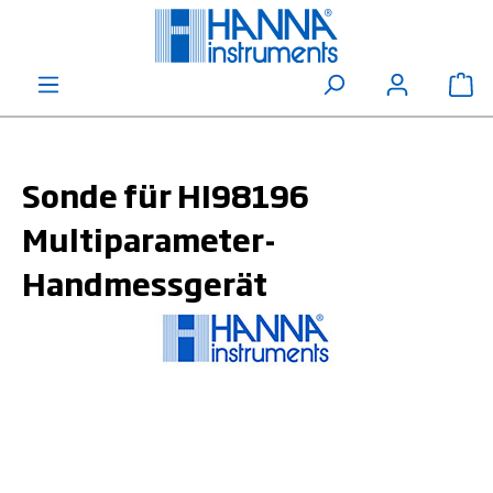
alt springen
Wa
Sonde für HI98196
Multiparameter-
Handmessgerät
Bildergalerie überspringen