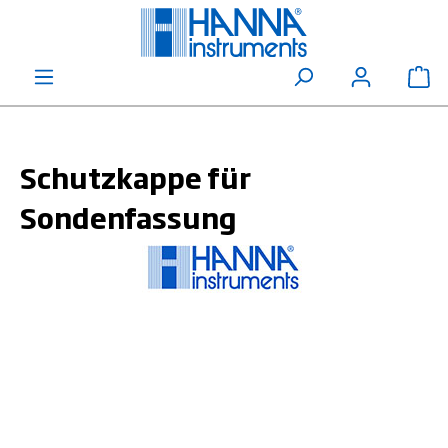
alt springen
Wa
Schutzkappe für
Sondenfassung
Bildergalerie überspringen