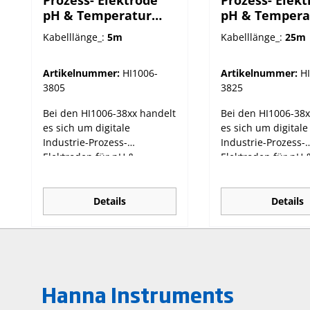
pH & Temperatur
pH & Tempera
mit PTFE-
mit PTFE-
Kabelllänge_:
5m
Kabelllänge_:
25m
Diaphragma
Diaphragma
Artikelnummer:
HI1006-
Artikelnummer:
H
3805
3825
Bei den HI1006-38xx handelt
Bei den HI1006-38x
es sich um digitale
es sich um digitale
Industrie-Prozess-
Industrie-Prozess-
Elektroden für pH &
Elektroden für pH 
Temperatur, speziell für
Temperatur, speziel
unsere Universal-Prozess-
unsere Universal-P
Controller HI510 Die
Controller HI510 Die
Details
Details
digitalen Redox-Sonden der
digitalen Redox-S
Serie HI1006-38xx
Serie HI1006-38xx
sind industriell einsetzbare
sind industriell ei
Sensoren mit flacher Spitze,
Sensoren mit flache
die für
die für
Hanna Instruments
vielfältige Überwachungs-
vielfältige Überwa
und
und