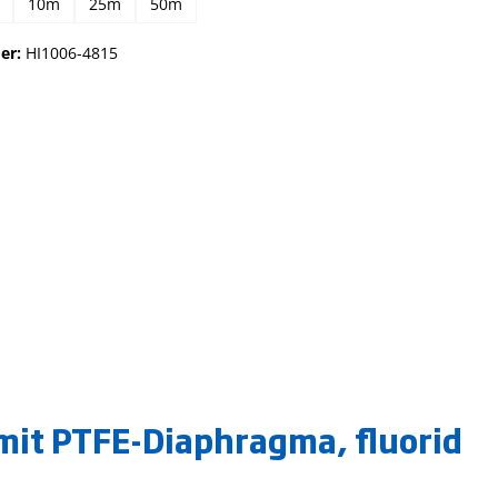
10m
25m
50m
er:
HI1006-4815
mit PTFE-Diaphragma, fluorid