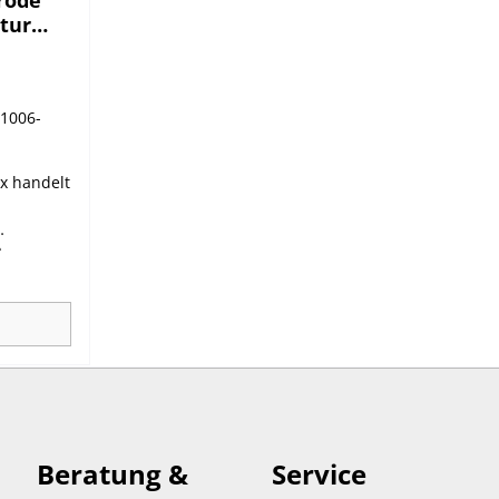
tur
I1006-
x handelt
&
l für
rozess-
onden der
nsetzbare
r Spitze,
chungs-
Beratung &
Service