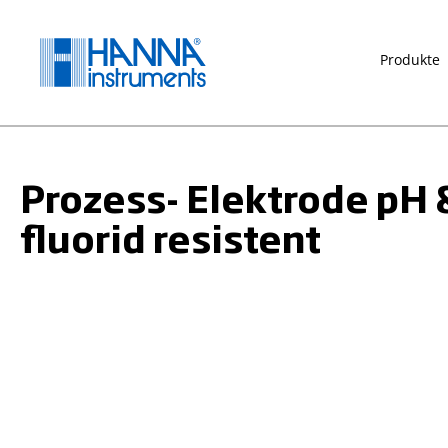
springen
Zur Hauptnavigation springen
Produkte
Prozess- Elektrode pH
fluorid resistent
Bildergalerie überspringen