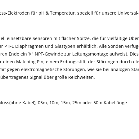
ess-Elektroden für pH & Temperatur, speziell für unsere Universal
iell einsetzbare Sensoren mit flacher Spitze, die für vielfältig
er PTFE Diaphragmen und Glastypen erhältlich. Alle Sonden verf
en Ende ein ¾" NPT-Gewinde zur Leitungsmontage aufweist. Diese
r einen Matching Pin, einem Erdungsstift, der Störungen durch ele
 somit gegen elektromagnetische Störungen, wie sie bei analogen
i übertragenes Signal über große Reichweiten.
schluss(ohne Kabel), 05m, 10m, 15m, 25m oder 50m Kabellänge