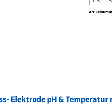
15m
5m
Artikelnumm
s- Elektrode pH & Temperatur 