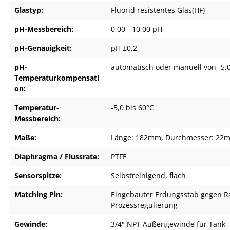
Glastyp:
Fluorid resistentes Glas(HF)
pH-Messbereich:
0,00 - 10,00 pH
pH-Genauigkeit:
pH ±0,2
pH-
automatisch oder manuell von -5,0
Temperaturkompensati
on:
Temperatur-
-5,0 bis 60°C
Messbereich:
Maße:
Länge: 182mm, Durchmesser: 22mm
Diaphragma / Flussrate:
PTFE
Sensorspitze:
Selbstreinigend, flach
Matching Pin:
Eingebauter Erdungsstab gegen R
Prozessregulierung
Gewinde:
3/4" NPT Außengewinde für Tank-