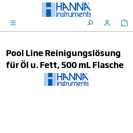
alt springen
Wa
Pool Line Reinigungslösung
für Öl u. Fett, 500 mL Flasche
Bildergalerie überspringen