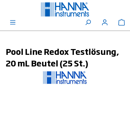
alt springen
Wa
Pool Line Redox Testlösung,
20 mL Beutel (25 St.)
Bildergalerie überspringen