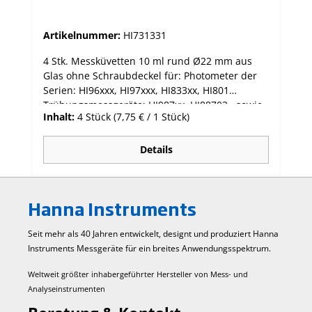
Artikelnummer:
HI731331
4 Stk. Messküvetten 10 ml rund Ø22 mm aus
Glas ohne Schraubdeckel für: Photometer der
Serien: HI96xxx, HI97xxx, HI833xx, HI801
Trübungsmessgeräte: HI987xx, HI88703 , sowie
Inhalt:
4 Stück
(7,75 € / 1 Stück)
des Modells HI93414
Details
Hanna Instruments
Seit mehr als 40 Jahren entwickelt, designt und produziert Hanna
Instruments Mess­geräte für ein breites Anwendungs­spektrum.
Weltweit größter inhabergeführter Hersteller von Mess- und
Analyseinstrumenten