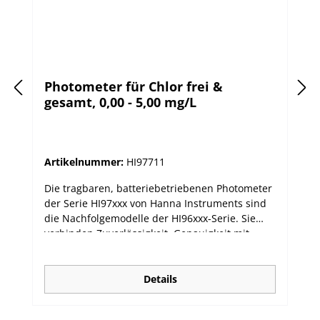
Photometer für Chlor frei &
gesamt, 0,00 - 5,00 mg/L
Artikelnummer:
HI97711
Die tragbaren, batteriebetriebenen Photometer
der Serie HI97xxx von Hanna Instruments sind
die Nachfolgemodelle der HI96xxx-Serie. Sie
verbinden Zuverlässigkeit, Genauigkeit mit
einfacher Bedienung. Die dedizierten
Photometer sind für viele unterschiedliche
Einzelparameter oder für eine Auswahl
Details
verwandter Parameter verfügbar. Die neue
Serie hat ein fortschrittliches optisches System,