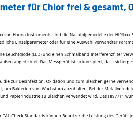
ter für Chlor frei & gesamt, 0,
xx von Hanna Instruments sind die Nachfolgemodelle der HI96xxx-Se
hiedliche Einzelparameter oder für eine Auswahl verwandter Param
s eine Leuchtdiode (LED) und einen Schmalband-Interferenzfilter 
ßen abgedichtet. Das Messgerät ist so konzipiert, dass sichergeste
lie, die zur Desinfektion, Oxidation und zum Bleichen gerne verwe
tzt, um Bakterien vom Wachstum abzuhalten. Bei der Metallveredel
 und Papierindustrie zu Bleichen verwendet wird. Das HI97711 wu
 CAL-Check-Standards können Benutzer die Leistung des Geräts je