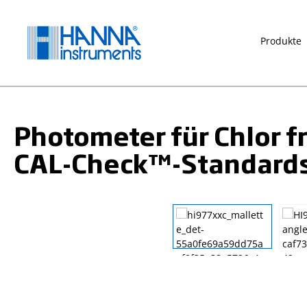
springen
Zur Hauptnavigation springen
Produkte
Photometer für Chlor fr
CAL-Check™-Standards 
Bildergalerie überspringen