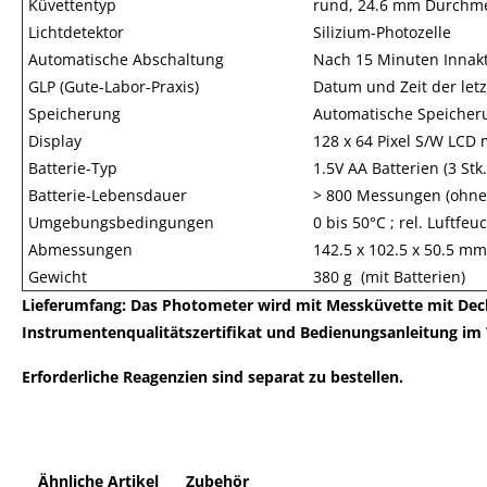
Küvettentyp
rund, 24.6 mm Durchme
Lichtdetektor
Silizium-Photozelle
Automatische Abschaltung
Nach 15 Minuten Innakt
GLP (Gute-Labor-Praxis)
Datum und Zeit der letz
Speicherung
Automatische Speicheru
Display
128 x 64 Pixel S/W LCD
Batterie-Typ
1.5V AA Batterien (3 Stk.
Batterie-Lebensdauer
> 800 Messungen (ohne
Umgebungsbedingungen
0 bis 50°C ; rel. Luftfeu
Abmessungen
142.5 x 102.5 x 50.5 mm
Gewicht
380 g (mit Batterien)
Lieferumfang: Das Photometer wird mit Messküvette mit Deckel
Instrumentenqualitätszertifikat und Bedienungsanleitung im T
Erforderliche Reagenzien sind separat zu bestellen.
Ähnliche Artikel
Zubehör