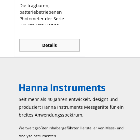
Die tragbaren,
batteriebetriebenen
Photometer der Serie
HI97xxx von Hanna
Instruments sind die
Nachfolgemodelle der
HI96xxx-Serie. Sie verbinden
Details
Zuverlässigkeit, Genauigkeit
mit einfacher Bedienung.
Die dedizierten Photometer
sind für viele
unterschiedliche
Hanna Instruments
Einzelparameter oder für
eine Auswahl verwandter
Parameter verfügbar. Die
Seit mehr als 40 Jahren entwickelt, designt und
neue Serie hat ein
produziert Hanna Instruments Mess­geräte für ein
fortschrittliches optisches
breites Anwendungs­spektrum.
System, das eine
Leuchtdiode (LED) und
Weltweit größter inhabergeführter Hersteller von Mess- und
einen Schmalband-
Analyseinstrumenten
Interferenzfilter verwendet,