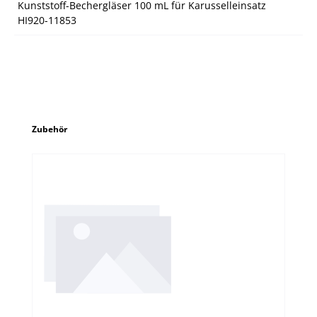
Kunststoff-Bechergläser 100 mL für Karusselleinsatz
HI920-11853
Produktgalerie überspringen
Zubehör