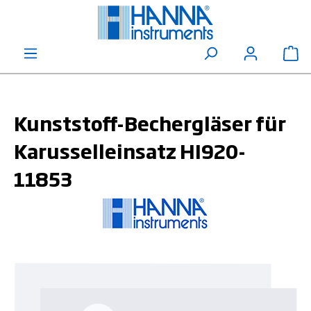
alt springen
Wa
Kunststoff-Bechergläser für
Karusselleinsatz HI920-
11853
Bildergalerie überspringen