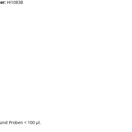
er:
HI1083B
und Proben < 100 µl.