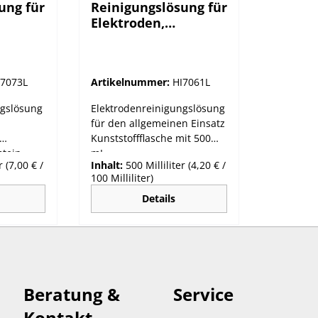
ung für
Reinigungslösung für
Elektroden,
allgemeine
mL-
Anwendungen,
500mL-Flasche
I7073L
Artikelnummer:
HI7061L
ngslösung
Elektrodenreinigungslösung
für den allgemeinen Einsatz
Kunststoffflasche mit 500
otein-
mL
er
(7,00 € /
Inhalt:
500 Milliliter
(4,20 € /
100 Milliliter)
it 500
Details
Beratung &
Service
Kontakt