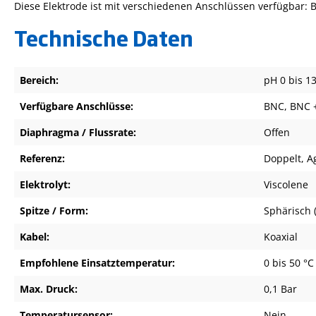
Diese Elektrode ist mit verschiedenen Anschlüssen verfügbar: 
Technische Daten
Bereich:
pH 0 bis 1
Verfügbare Anschlüsse:
BNC, BNC +
Diaphragma / Flussrate:
Offen
Referenz:
Doppelt, A
Elektrolyt:
Viscolene
Spitze / Form:
Sphärisch
Kabel:
Koaxial
Empfohlene Einsatztemperatur:
0 bis 50 °C
Max. Druck:
0,1 Bar
Temperatursensor:
Nein