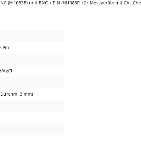
BNC (HI1083B) und BNC + PIN (HI1083P, für Messgeräte mit CAL Che
3
 Pin
g/AgCl
 (Durchm. 3 mm)