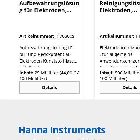
Aufbewahrungslösun
Reinigungslös
g für Elektroden,
Elektroden,
25mL-Flasche
Anwendung
Proteine, 500
Flasche
Artikelnummer:
HI70300S
Artikelnummer:
H
Aufbewahrungslösung für
Elektrodenreinigu
pH- und Redoxpotential-
, für allgemeine
Elektroden Kunststoffflasche
Anwendungen, zur
mit 25 mL
Beseitigung von Pr
Inhalt:
25 Milliliter
(44,00 € /
Inhalt:
500 Millilit
Rückständen
100 Milliliter)
100 Milliliter)
Kunststoffflasche m
mL
Details
Details
Hanna Instruments