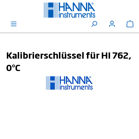
alt springen
Wa
Kalibrierschlüssel für HI 762,
0°C
Bildergalerie überspringen