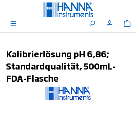
alt springen
Wa
Kalibrierlösung pH 6,86;
Standardqualität, 500mL-
FDA-Flasche
Bildergalerie überspringen