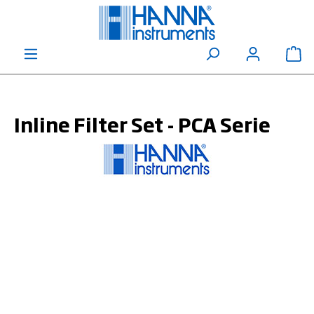
alt springen
Wa
Inline Filter Set - PCA Serie
Bildergalerie überspringen