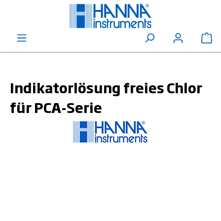
alt springen
Wa
Indikatorlösung freies Chlor
für PCA-Serie
Bildergalerie überspringen