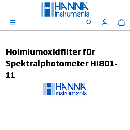
alt springen
Wa
Holmiumoxidfilter für
Spektralphotometer HI801-
11
Bildergalerie überspringen