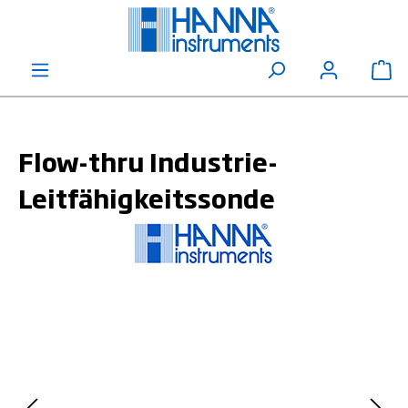
alt springen
Wa
Flow-thru Industrie-
Leitfähigkeitssonde
Bildergalerie überspringen