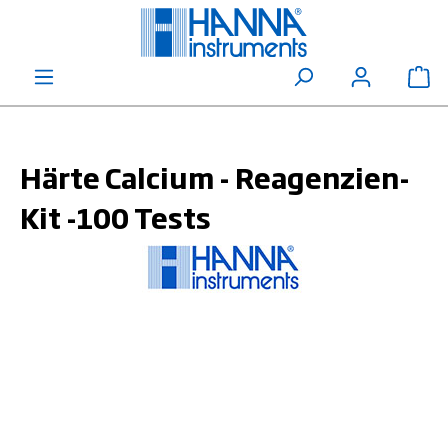
alt springen
Wa
Härte Calcium - Reagenzien-
Kit -100 Tests
Bildergalerie überspringen