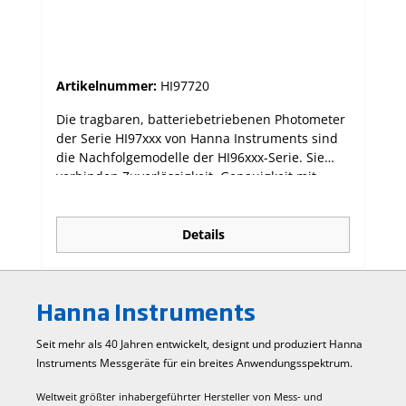
Artikelnummer:
HI97720
Die tragbaren, batteriebetriebenen Photometer
der Serie HI97xxx von Hanna Instruments sind
die Nachfolgemodelle der HI96xxx-Serie. Sie
verbinden Zuverlässigkeit, Genauigkeit mit
einfacher Bedienung. Die dedizierten
Photometer sind für viele unterschiedliche
Einzelparameter oder für eine Auswahl
Details
verwandter Parameter verfügbar. Die neue
Serie hat ein fortschrittliches optisches System,
das eine Leuchtdiode (LED) und einen
Hanna Instruments
Schmalband-Interferenzfilter verwendet, der
genaue und wiederholbare Messungen
Seit mehr als 40 Jahren entwickelt, designt und produziert Hanna
ermöglicht. Das optische System ist gegen
Instruments Mess­geräte für ein breites Anwendungs­spektrum.
Staub, Schmutz und Wasser von außen
abgedichtet. Das Messgerät ist so konzipiert,
Weltweit größter inhabergeführter Hersteller von Mess- und
dass sichergestellt ist, dass die Küvetten jedes