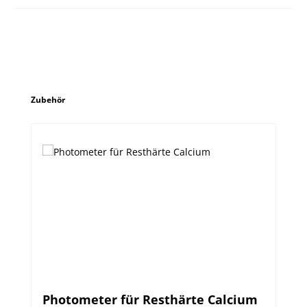
Produktgalerie überspringen
Zubehör
Photometer für Resthärte Calcium