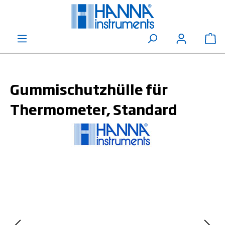
alt springen
Wa
Gummischutzhülle für
Thermometer, Standard
Bildergalerie überspringen