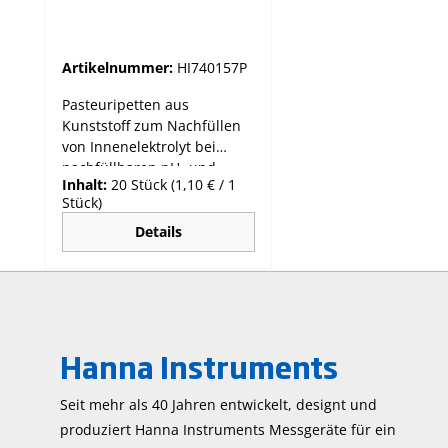
Artikelnummer:
HI740157P
Pasteuripetten aus
Kunststoff zum Nachfüllen
von Innenelektrolyt bei
nachfüllbaren pH- und
Inhalt:
20 Stück
(1,10 € / 1
Redox-
Stück)
ElektrodenElektroden, sowie
als Ersatzpipetten für
Details
chemische Testkits z.B.
Glykoltestkit HI3859 Packung
mit 20 Stück.
Hanna Instruments
Seit mehr als 40 Jahren entwickelt, designt und
produziert Hanna Instruments Mess­geräte für ein