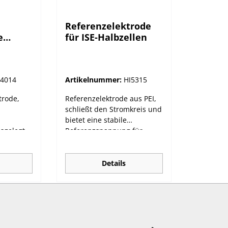
Referenzelektrode
e
für ISE-Halbzellen
bzelle
I4014
Artikelnummer:
HI5315
trode,
Referenzelektrode aus PEI,
schließt den Stromkreis und
bietet eine stabile
sgelegt
Referenzspannung für
g von
Hannas ISE-Halbzellen.
in,
Messbereiche nicht
d
zutreffend Optimaler pH-
Details
n.
Bereich nicht zutreffend
Temperaturbereich 0 - 80 °C
9 mg/L
UngefähreSteilheit nicht
,5 -
zutreffend Korpusmaterial
PEI Kabel 1m mit
Bananenstecker