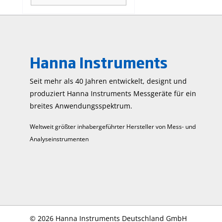
(Gesamtgehalt gelöster
Stoffe), Widerstand,
Salinität, Meerwasser σ
und Temperatur. Highlights
der Sonde in Verbindung
Hanna Instruments
mit HI98199: Ein-Punkt-
Kalibrierung, wählbar aus 6
Standard-Punkten
Seit mehr als 40 Jahren entwickelt, designt und
Temperaturkompensation
produziert Hanna Instruments Mess­geräte für ein
automatische
breites Anwendungs­spektrum.
Temperaturkompensation
einstellbarer
Weltweit größter inhabergeführter Hersteller von Mess- und
Temperaturkoeffizient von
Analyseinstrumenten
0.00 bis 6.00%/°C
Referenztemperatur
wählbar zwischen 20 oder
25°C Die absolute
Leitfähigkeit kann
zusammen mit dem
temperaturkompensierten
Wert angezeigt werden.
©
2026 Hanna Instruments Deutschland GmbH