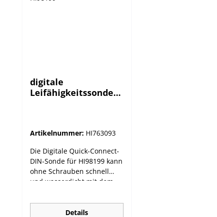
digitale
Leifähigkeitssonde
für HI98199
Artikelnummer:
HI763093
Die Digitale Quick-Connect-
DIN-Sonde für HI98199 kann
ohne Schrauben schnell
und wasserdicht mit dem
Messgerät verbunden
werden und misst
Leitfähigkeit, TDS
Details