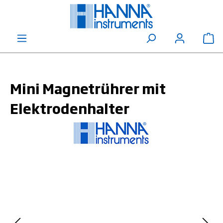
alt springen
Wa
Mini Magnetrührer mit
Elektrodenhalter
Bildergalerie überspringen