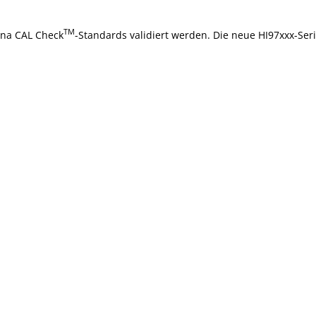
TM
nna CAL Check
-Standards validiert werden. Die neue HI97xxx-Serie