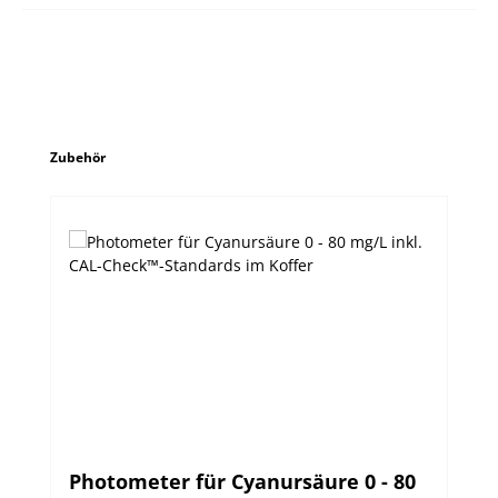
Produktgalerie überspringen
Zubehör
Photometer für Cyanursäure 0 - 80