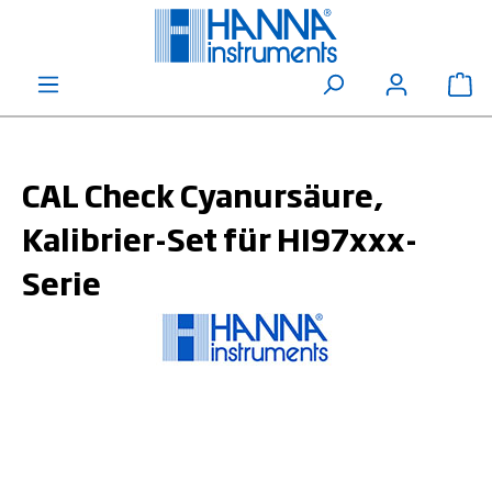
alt springen
Wa
CAL Check Cyanursäure,
Kalibrier-Set für HI97xxx-
Serie
Bildergalerie überspringen