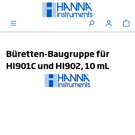
alt springen
Wa
Büretten-Baugruppe für
HI901C und HI902, 10 mL
Bildergalerie überspringen