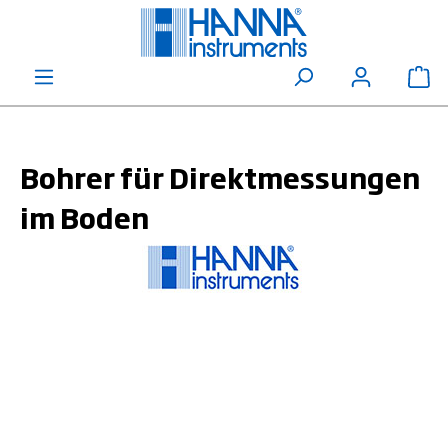
alt springen
Wa
Bohrer für Direktmessungen
im Boden
Bildergalerie überspringen