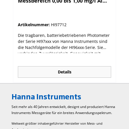
Messbereich 0,00 bis 1,00 mg/l Al
(III)
Artikelnummer:
HI97712
Die tragbaren, batteriebetriebenen Photometer
der Serie HI97xxx von Hanna Instruments sind
die Nachfolgemodelle der HI96xxx-Serie. Sie
verbinden Zuverlässigkeit, Genauigkeit mit
einfacher Bedienung. Die dedizierten
Photometer sind für viele unterschiedliche
Einzelparameter oder für eine Auswahl
Details
verwandter Parameter verfügbar. Die neue
Serie hat ein fortschrittliches optisches System,
das eine Leuchtdiode (LED) und einen
Hanna Instruments
Schmalband-Interferenzfilter verwendet, der
genaue und wiederholbare Messungen
Seit mehr als 40 Jahren entwickelt, designt und produziert Hanna
ermöglicht. Das optische System ist gegen
Instruments Mess­geräte für ein breites Anwendungs­spektrum.
Staub, Schmutz und Wasser von außen
abgedichtet. Das Messgerät ist so konzipiert,
Weltweit größter inhabergeführter Hersteller von Mess- und
dass sichergestellt ist, dass die Küvetten jedes