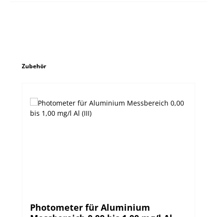
Produktgalerie überspringen
Zubehör
Photometer für Aluminium