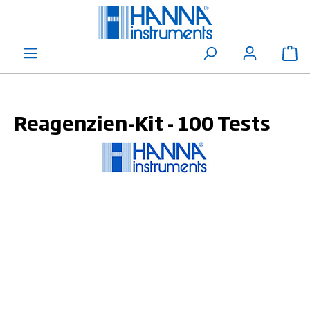
alt springen
Wa
Reagenzien-Kit - 100 Tests
Bildergalerie überspringen