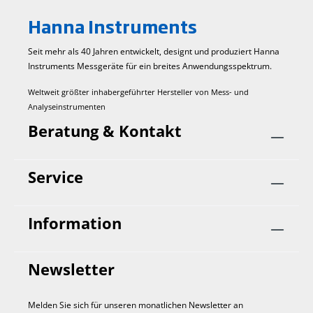
Lösungen. ISA-Lösungen können auch pH-
Hanna Instruments
Justierer enthalten, oder Substanzen, die vor
Interferenzen schützen.
Seit mehr als 40 Jahren entwickelt, designt und produziert Hanna
Instruments Mess­geräte für ein breites Anwendungs­spektrum.
Weltweit größter inhabergeführter Hersteller von Mess- und
Analyseinstrumenten
Beratung & Kontakt
Service
Information
Newsletter
Melden Sie sich für unseren monatlichen Newsletter an