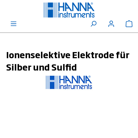
alt springen
Wa
Ionenselektive Elektrode für
Silber und Sulfid
Bildergalerie überspringen