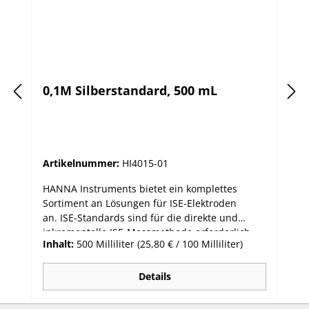
0,1M Silberstandard, 500 mL
Artikelnummer:
HI4015-01
HANNA Instruments bietet ein komplettes
Sortiment an Lösungen für ISE-Elektroden
an. ISE-Standards sind für die direkte und
inkrementelle ISE-Messmethode erforderlich.
Inhalt:
500 Milliliter
(25,80 € / 100 Milliliter)
Sie sind für eine Vielfalt von ISE-Parametern mit
Analysezertifikat erhältlich. ISA-Lösungen
dienen der Verdünnung von Proben und
Details
Kalibrierstandards. Sie sorgen für ein
Gleichgewicht der Ionenaktivität in allen