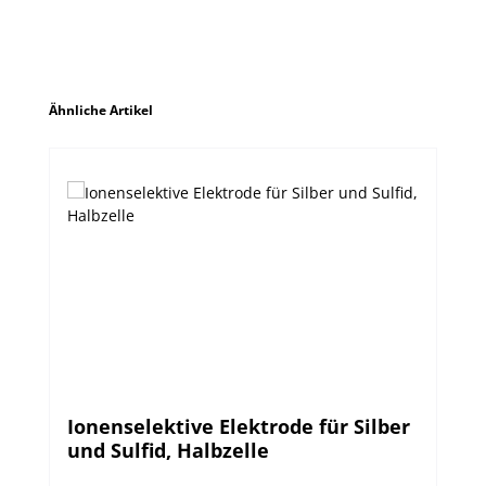
Produktgalerie überspringen
Ähnliche Artikel
Ionenselektive Elektrode für Silber
und Sulfid, Halbzelle