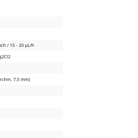
ch / 15 - 20 µL/h
g2Cl2
urchm. 7,5 mm)