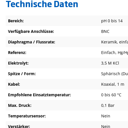
Technische Daten
Bereich:
pH 0 bis 14
Verfügbare Anschlüsse:
BNC
Diaphragma / Flussrate:
Keramik, einfa
Referenz:
Einfach, Hg/H
Elektrolyt:
3,5 M KCl
Spitze / Form:
Sphärisch (D
Kabel:
Koaxial, 1 m
Empfohlene Einsatztemperatur:
0 bis 60 °C
Max. Druck:
0,1 Bar
Temperatursensor:
Nein
Verstärker:
Nein