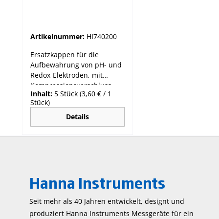
mm, 5 Stk.
Artikelnummer:
HI740200
Ersatzkappen für die
Aufbewahrung von pH- und
Redox-Elektroden, mit
Kompressionsverschluss.
Inhalt:
5 Stück
(3,60 € / 1
Für alle Standard-pH-und
Stück)
Redox-Elektroden mit 12
mm Ausssendurchmesser
Details
geeignet. Diese
halbtransparenten
Aufbewahrungskappen
dienen zum dauerhaften
Feuchthalten des
Hanna Instruments
Elektrodensensors und
Diaphragmas mit
Aufbewahrungslösung.
Seit mehr als 40 Jahren entwickelt, designt und
produziert Hanna Instruments Mess­geräte für ein