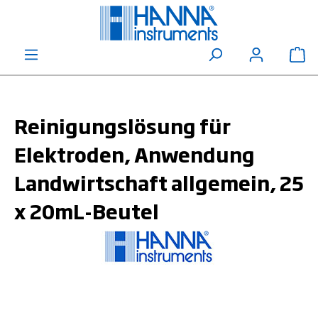
alt springen
Wa
Reinigungslösung für
Elektroden, Anwendung
Landwirtschaft allgemein, 25
x 20mL-Beutel
Bildergalerie überspringen