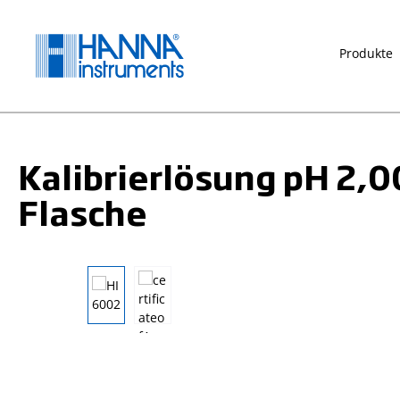
springen
Zur Hauptnavigation springen
Produkte
Kalibrierlösung pH 2,
Flasche
Bildergalerie überspringen