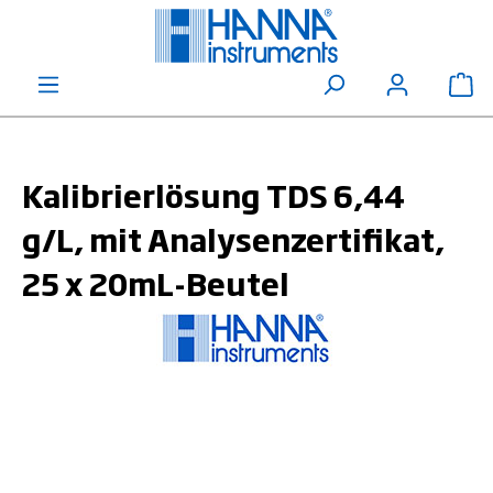
alt springen
Wa
Kalibrierlösung TDS 6,44
g/L, mit Analysenzertifikat,
25 x 20mL-Beutel
Bildergalerie überspringen