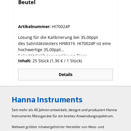
Beutel
Artikelnummer:
HI70024P
Lösung für die Kalibrierung bei 35,00ppt
des Salinitätstesters HI98319. HI70024P ist eine
hochwertige 35,00ppt
Salinitätskalibrierungslösung Diese
Inhalt:
25 Stück
(1,36 € / 1 Stück)
Kalibrierlösung wurde mit einem
Referenzleitfähigkeitsmessgerät standardisiert
(kalibriert mit Kaliumchlorid NIST 2202 SRM
Details
(Standardreferenzmaterial) in deionisiertem
Wasser für den analytischen Gebrauch gemäß
ISO 3696/BS3978). Packung mit 25 Beuteln zu
Hanna Instruments
20mL
Seit mehr als 40 Jahren entwickelt, designt und produziert Hanna
Instruments Mess­geräte für ein breites Anwendungs­spektrum.
Weltweit größter inhabergeführter Hersteller von Mess- und