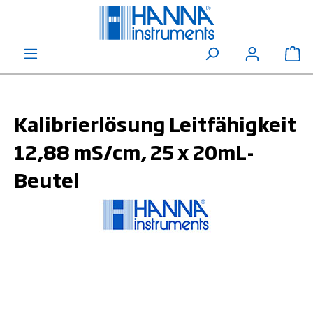
alt springen
Wa
Kalibrierlösung Leitfähigkeit
12,88 mS/cm, 25 x 20mL-
Beutel
Bildergalerie überspringen