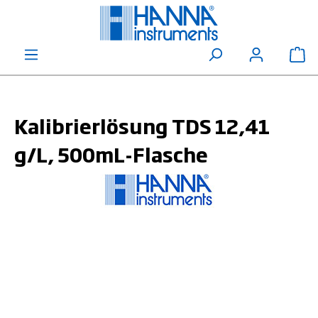
alt springen
Wa
Kalibrierlösung TDS 12,41
g/L, 500mL-Flasche
Bildergalerie überspringen