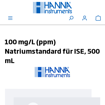
alt springen
Wa
100 mg/L (ppm)
Natriumstandard für ISE, 500
mL
Bildergalerie überspringen