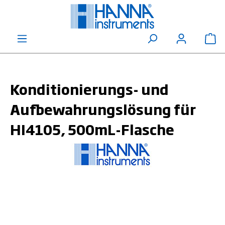
alt springen
Wa
Konditionierungs- und
Aufbewahrungslösung für
HI4105, 500mL-Flasche
Bildergalerie überspringen