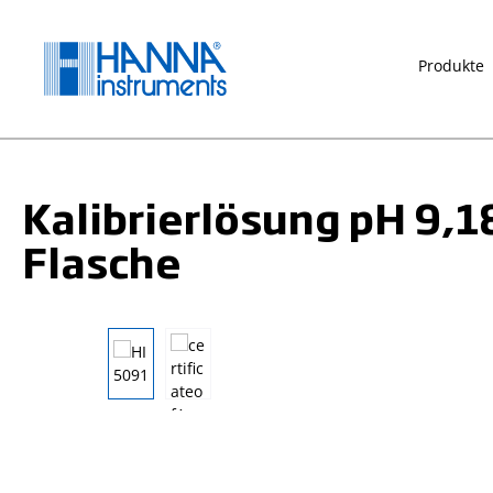
springen
Zur Hauptnavigation springen
Produkte
Kalibrierlösung pH 9,1
Flasche
Bildergalerie überspringen