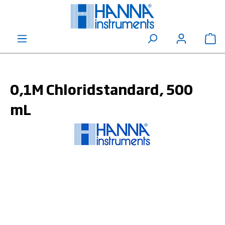
alt springen
Wa
0,1M Chloridstandard, 500
mL
Bildergalerie überspringen